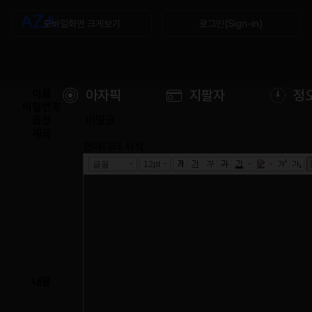
모바일화면 크게보기
로그인(Sign-in)
이름
아자픽
지팔자
정
비밀번호
옵션
비밀글
제목
웹에디터 시작
내용