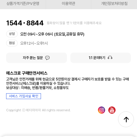
상품가격기준/PV운영
이용약관
개인정보처리방침
1544
8844
통화량이 많을 땐 1:1문의를 이용해주세요
오전 09시~오후 06시 (토요일,공휴일 휴무)
상담
오후12시~오후1시
점심
자주 묻는 질문
1:1 문의하기
에스크로 구매안전서비스
고객님은 안전거래를 위해 현금으로 5만원이상 결제시 구매자가 보호를 받을 수 있는 구매
안전서비스(에스크로)를 이용하실 수 있습니다.
보상대상 : 미배송, 반품/환불거부, 쇼핑몰부도
서비스 가입사실 확인
Copyright ⓒ 애터미아자 All rights reserved.