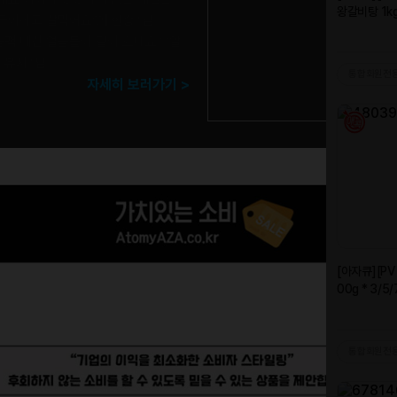
 좋아하고 잘먹어요♡
| 한승*님
팩 대신 얼음물이 같이 오네요^^알
| 유지*님
자세히 보러가기 >