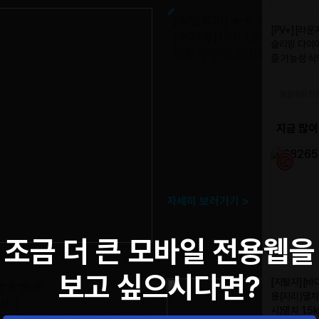
[리얼후기]★★★★★
[아자큐][PV UP]
목동 쭈꾸미 300g*3/5/7/
네이버 최저가 보다 더 저렴하고 맛
2번째 구매에요^^♡
|정용*님
김말이 필요없는 목동쭈꾸미입니다. 
재구매 한다고 했는데...약속 지켰어요
맛있어요! 매운거좋아하는분들 강추
*님
간편하고 맵기도 살짝 있어좋아요
|
자세히 보러가기 >
조금 더 큰 모바일 전용웹을
보고 싶으시다면?
★★★★★
UP]