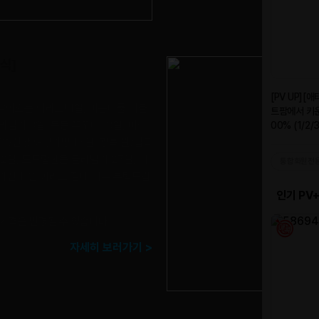
식]
찾아오는 아라쇼! 1일, 바운티풀 이불
라담기 8일, 목동 쭈꾸미 13일, 마이
2FW신상 여성가방 16일, 광복 쌀/잡곡
22일, 도드람한돈 골라담기 27일, 겨
울가전 11월 아라쇼 절대 사수 부탁드립
 가격은 변경될 수 있습니다.
자세히 보러가기 >