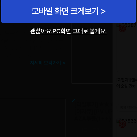
S] 허리보호대 디스크잭W 허
용) + 전용찜질팩 ★의료기기
모바일 화면 크게보기
허리가 아퍼서 허리보호대를 쓰려고
괜찮아요.PC화면 그대로 볼게요.
는데 좀 부족한걸 느끼던차에 아자몰에
 오늘 도착해서 착용해봤는데 괜찮은
 있고 짱짱하니 지지력도 좋아요. 허
게 강추합니다.
|강명*
자세히 보러가기 >
[리얼후기]★★★★★
[아자큐][PV UP]
AZA투뿔(1++) 한우모듬한
싱싱하고 너무맛있게 먹었어요 재구