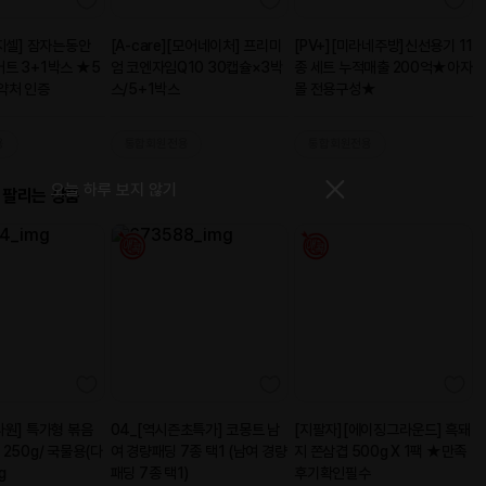
9EA 모음!
또한 일품입니다벌써
처음 구매하고 분명
~^^
| 김진*님
! 맛있게맵당♡
| 박경
 김상*님