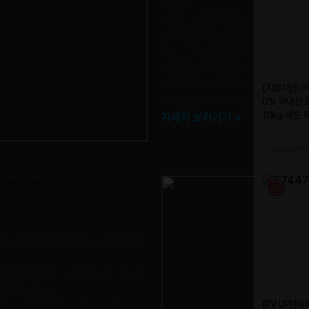
요
| 00*
상품 배송도 빠르고 육질도 좋네요
|
이가격에 모둠이라니~~둘이서 배부
요~~우선 육질이 연해서 입에넣은 순
~~좋은 상품 감사합니다
| 안광*님
맛있게 먹었답니다~선물 했거든요!
맛이길 바래요^^
| 이영*님
자세히 보러가기 >
★★★★★
UP]
 골드 에그 40알
한 노랑 삶아도 너무 고소하고 맛있어
으로 꼼꼼하게 왔어요 믿음이 갑니다
니다
| 안미*님
네요.아이가 싱싱하지 않은 계란은 못