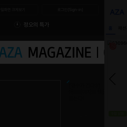
일화면 크게보기
로그인(Sign-in)
정오의 특가
[경수가 간다3]
애터미아자의 핵심 비즈니스
듣는다!
"경수가 간다"(주)애터미아자의 대표
문 및 줌을 통한 애터미아자 설명회가 2
부터 시작이 됩니다.