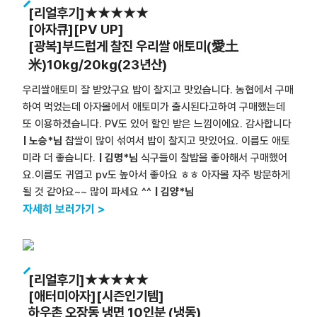
[리얼후기]★★★★★
[아자큐][PV UP]
[광복]부드럽게 찰진 우리쌀 애토미(愛土
米)10kg/20kg(23년산)
우리쌀애토미 잘 받았구요 밥이 찰지고 맛있습니다. 농협에서 구매
하여 먹었는데 아자몰에서 애토미가 출시된다고하여 구매했는데
또 이용하겠습니다. PV도 있어 할인 받은 느낌이에요. 감사합니다
| 노승*님
찹쌀이 많이 섞여서 밥이 찰지고 맛있어요. 이름도 애토
미라 더 좋습니다.
| 김명*님
식구들이 찰밥을 좋아해서 구매했어
요.이름도 귀엽고 pv도 높아서 좋아요 ㅎㅎ 아자몰 자주 방문하게
될 것 같아요~~ 많이 파세요 ^^
| 김양*님
자세히 보러가기 >
[리얼후기]★★★★★
[애터미아자][시즌인기템]
하우촌 오장동 냉면 10인분 (냉동)