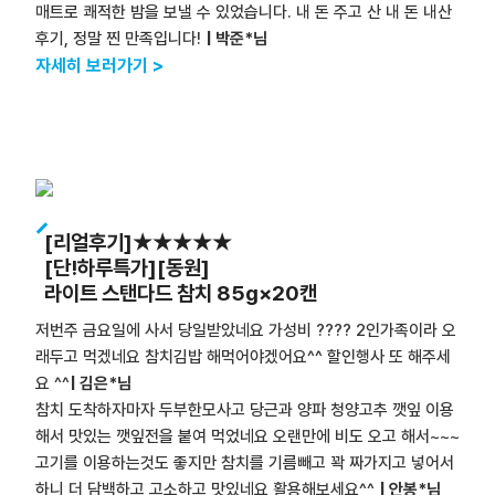
매트로 쾌적한 밤을 보낼 수 있었습니다. 내 돈 주고 산 내 돈 내산
후기, 정말 찐 만족입니다!
| 박준*님
자세히 보러가기 >
[리얼후기]★★★★★
[단!하루특가][동원]
라이트 스탠다드 참치 85g×20캔
저번주 금요일에 사서 당일받았네요 가성비 ???? 2인가족이라 오
래두고 먹겠네요 참치김밥 해먹어야겠어요^^ 할인행사 또 해주세
요 ^^
| 김은*님
참치 도착하자마자 두부한모사고 당근과 양파 청양고추 깻잎 이용
해서 맛있는 깻잎전을 붙여 먹었네요 오랜만에 비도 오고 해서~~~
고기를 이용하는것도 좋지만 참치를 기름빼고 꽉 짜가지고 넣어서
하니 더 담백하고 고소하고 맛있네요 활용해보세요^^
| 안봉*님