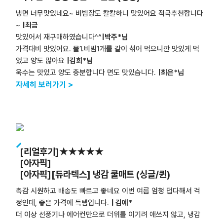
냉면 너무맛있네요~ 비빔장도 칼칼하니 맛있어요 적극추천합니다
~
|최금
맛있어서 재구매하였습니다^^
|박주*님
가격대비 맛있어요. 물1.비빔1개를 같이 섞어 먹으니깐 맛있게 먹
었고 양도 많아요
|김희*님
욱수는 맛있고 양도 충분합니다 면도 맛있습니다.
|최은*님
자세히 보러가기 >
[리얼후기]★★★★★
[아자픽]
[아자픽][듀라텍스] 냉감 쿨매트 (싱글/퀸)
촉감 시원하고 배송도 빠르고 좋네요 이번 여름 엄청 덥다해서 걱
정인데, 좋은 가격에 득템입니다.
| 김예*
더 이상 선풍기나 에어컨만으로 더위를 이기려 애쓰지 않고, 냉감