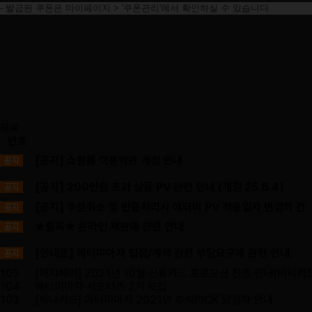
-
발급된
쿠폰은
마이페이지
> '
쿠폰관리
'
에서
확인하실
수
있습니다
.
-
해당
쿠폰은
상품
단위
할인쿠폰으로
1
개의
상품에만
적용이
가능합니다
.
-
최소
결제
비용으로
인하여
1,000
원
이상
결제
금액이
있을
경우에만
정상
이
-
주문
취소
시
해당
쿠폰은
복원됩니다
.
※
예외
,
상품
개당
가격이
1
만원
이하
일
경우라도
배송비가
별도
청구되는
상
ex)
상품
9,900
원
+
배송비
2,500
원
=
합산금액
12,400
원
일때
,
상품
가격에만
▶ 8/4~8/11 아자픽 구매자 이벤트 발표일은 8/17입니다.
목록
번호
[공지] 쇼핑몰 이용약관 개정 안내
[공지] 200만원 초과 상품 PV 관련 안내 (개정 25.6.4)
[공지] 주문취소 및 반품처리시 애터미 PV 적용일자 변경의 건
★필독★ 온라인 재판매 관련 안내
[안내문] 애터미아자 입점/계약 관련 부당요구에 관한 안내.
105
[이지페이] 2021년 10월 신용카드 프로모션 진행 안내(비씨카
104
애터미아자 서포터즈 2기 모집
103
[하나카드] 애터미아자 2021년 추석PICK 당첨자 안내