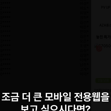
3****
이성*
2****
이도*
5****
최영*
9****
권하*
2****
김선*
7****
박은*
5****
전미*
1****
김은*
3****
오은*
6****
조영*
9****
김정*
8****
김영*
9****
이혜*
4****
남주*
8****
고계*
0****
이아*
조금 더 큰 모바일 전용웹을
보고 싶으시다면?