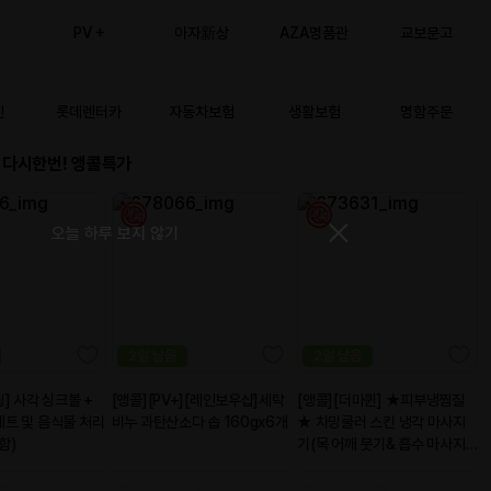
2618****
2444****
S883****
2816****
1078****
S822****
S418****
2885****
2807****
2849****
S492****
1865****
1984****
S853****
1244****
S528****