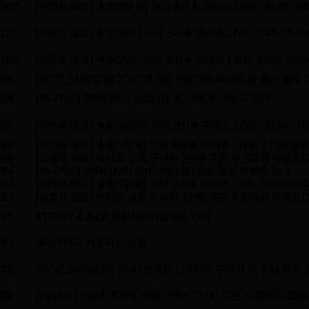
102
[아라쇼 예고] ★9/30(목) 저녁 8시​★ 아라쇼 LIVE, 35회! 아
101
[아라쇼 예고] ★9/9(목) 저녁 8시​★ 아라쇼 LIVE, 34회! 
100
[아라쇼 예고] ★9/2(목) 저녁 8시​★ 아라쇼 LIVE, 33회! 미
99
[KICC_SMS결제] 2021년 9월 신용카드 무이자 및 슬림 할부
98
[하나카드] 애터미아자 2021년 추석PICK 이벤트 안내
97
[아라쇼 예고] ★8/26(목) 저녁 8시​★ 아라쇼 LIVE, 32회!
96
[아라쇼 예고] ★8/19(목) 저녁 8시​★ 아라쇼 LIVE, 31회!
95
[당첨자 발표] 아자픽 상품 구매시 1만원 쿠폰 추첨증정 이벤트[
94
[하나카드] 애터미X하나카드 헤모힘1박스 증정 이벤트 안내
93
[아라쇼 예고] ★8/12(목) 저녁 8시​★ 아라쇼 LIVE, 30회! 
92
[당첨자 발표] 아자픽 상품 구매시 1만원 쿠폰 추첨증정 이벤트[
91
ATOMY & AZA 통합회원가입적용 안내
90
애터미아자 서포터즈 모집
89
[KICC_SMS결제] 2021년 8월 신용카드 무이자 및 슬림 할부
88
[EVENT] ~8/4 아자픽 상품 구매시 1만원 쿠폰 추첨증정(50명