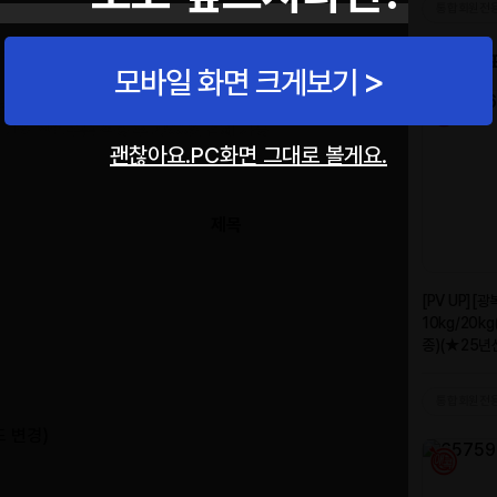
용이
가능합니다
.
모바일 화면 크게보기
품에
한하여
배송비는
별도
결제되기
때문에
구매가
가능합니다
.
1
만원
할인쿠폰
적용
후
2,500
원
결제
가능
.
괜찮아요.PC화면 그대로 볼게요.
제목
드 변경)