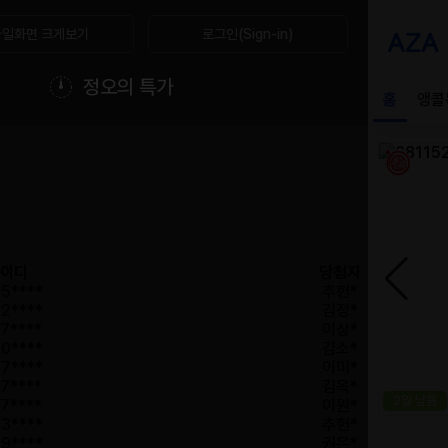
일화면 크게보기
로그인(Sign-in)
정오의 특가
이디
당첨자
5****
추헌*
2****
김정*
7****
이상*
0****
김소*
7****
이미*
7****
김옥*
7****
이원*
3****
추헌*
9****
권은*