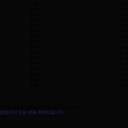
이용*
160
이주*
153
백승*
266
김민*
S27
황현*
159
채순*
143
김태*
237
양진*
289
한순*
S94
정동*
S38
김정*
S73
김진*
S47
김재*
196
정선*
277
신경*
266
김영*
103
아자픽 상품을 구매해주신 모든 분께 감사드리며,
당첨되신 모든 분들 축하드립니다.
◈
쿠폰
사용
안내
◈