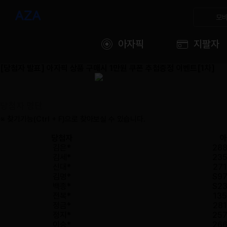
모바
아자픽
지팔자
[당첨자 발표] 아자픽 상품 구매시 1만원 쿠폰 추첨증정 이벤트[1차]
당첨자 명단
※ 찾기기능(Ctrl + F)으로 찾아보실 수 있습니다.
당첨자
아
김은*
288
김세*
235
신대*
271
김명*
S97
백종*
S23
전복*
135
정금*
281
정지*
257
이승*
266