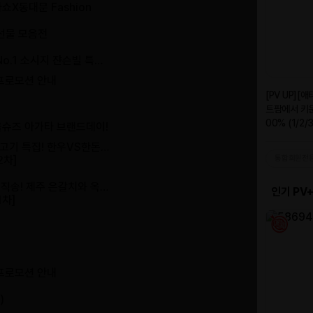
라쇼X동대문 Fashion
추석선물 모음전
국No.1 소시지 쟌슨빌 특…
 프로모션 안내
 가을슈즈 아가타 브랜드데이!
 캠핑고기 특집! 한우VS한돈…
2차]
제주직송! 제주 은갈치와 옥…
1차]
 프로모션 안내
)