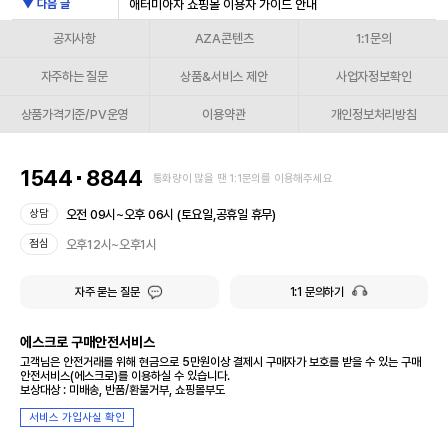
▼ 다음 글
애터미아자 쇼핑몰 이용자 가이드 안내
공지사항
AZA콘텐츠
1:1문의
자주하는 질문
상품&서비스 제안
사업자정보확인
상품가격기준/PV운영
이용약관
개인정보처리방침
1544
8844
통화량이 많을 땐 1:1문의를 이용해주세요
오전 09시~오후 06시 (토요일,공휴일 휴무)
상담
오후12시~오후1시
점심
자주 묻는 질문
1:1 문의하기
에스크로 구매안전서비스
고객님은 안전거래를 위해 현금으로 5만원이상 결제시 구매자가 보호를 받을 수 있는 구매
안전서비스(에스크로)를 이용하실 수 있습니다.
보상대상 : 미배송, 반품/환불거부, 쇼핑몰부도
서비스 가입사실 확인