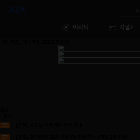
모바
아자픽
지팔자
[하나카드] 친구추천 프로모션 안내
목록
번호
[공지] 쇼핑몰 이용약관 개정 안내
[공지] 200만원 초과 상품 PV 관련 안내 (개정 25.6.4)