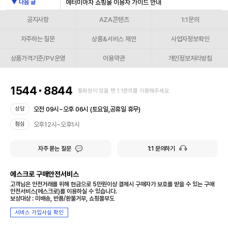
▼ 다음 글
애터미아자 쇼핑몰 이용자 가이드 안내
공지사항
AZA콘텐츠
1:1문의
자주하는 질문
상품&서비스 제안
사업자정보확인
상품가격기준/PV운영
이용약관
개인정보처리방침
1544
8844
통화량이 많을 땐 1:1문의를 이용해주세요
오전 09시~오후 06시 (토요일,공휴일 휴무)
상담
오후12시~오후1시
점심
자주 묻는 질문
1:1 문의하기
에스크로 구매안전서비스
고객님은 안전거래를 위해 현금으로 5만원이상 결제시 구매자가 보호를 받을 수 있는 구매
안전서비스(에스크로)를 이용하실 수 있습니다.
보상대상 : 미배송, 반품/환불거부, 쇼핑몰부도
서비스 가입사실 확인