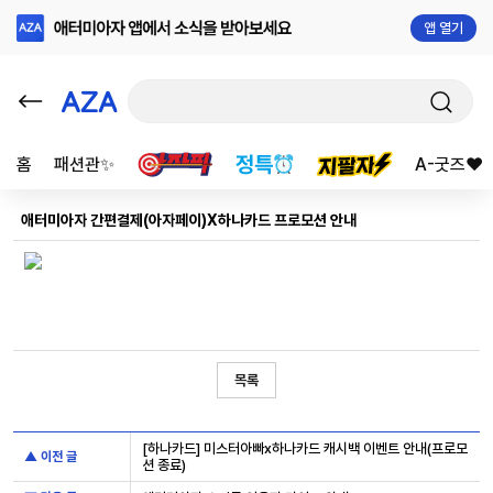
앱 열기
홈
패션관✨
A-굿즈❤️
애터미아자 간편결제(아자페이)X하나카드 프로모션 안내
목록
[하나카드] 미스터아빠x하나카드 캐시백 이벤트 안내(프로모
▲ 이전 글
션 종료)