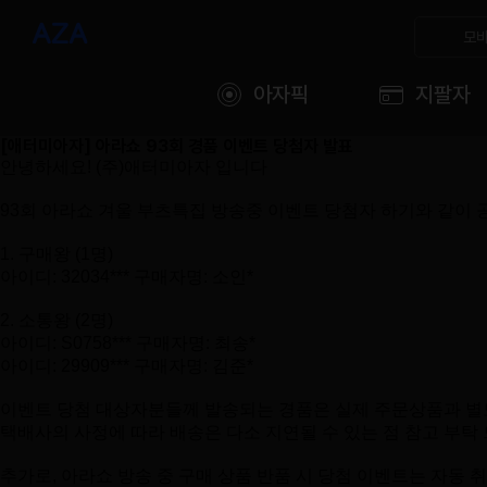
모바
아자픽
지팔자
[애터미아자] 아라쇼 93회 경품 이벤트 당첨자 발표
안녕하세요! (주)애터미아자 입니다
93회 아라쇼 겨울 부츠특집 방송중 이벤트 당첨자 하기와 같이
1. 구매왕 (1명)
아이디: 32034*** 구매자명: 소인*
2. 소통왕 (2명)
아이디: S0758*** 구매자명: 최송*
아이디: 29909*** 구매자명: 김준*
이벤트 당첨 대상자분들께 발송되는 경품은 실제 주문상품과 별도로
택배사의 사정에 따라 배송은 다소 지연될 수 있는 점 참고 부탁
추가로, 아라쇼 방송 중 구매 상품 반품 시 당첨 이벤트는 자동 