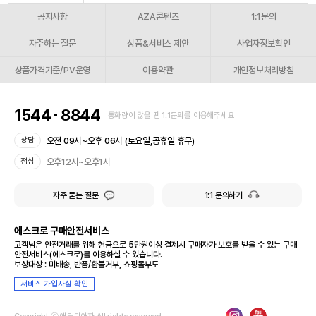
공지사항
AZA콘텐츠
1:1문의
자주하는 질문
상품&서비스 제안
사업자정보확인
상품가격기준/PV운영
이용약관
개인정보처리방침
1544
8844
통화량이 많을 땐 1:1문의를 이용해주세요
오전 09시~오후 06시 (토요일,공휴일 휴무)
상담
오후12시~오후1시
점심
자주 묻는 질문
1:1 문의하기
에스크로 구매안전서비스
고객님은 안전거래를 위해 현금으로 5만원이상 결제시 구매자가 보호를 받을 수 있는 구매
안전서비스(에스크로)를 이용하실 수 있습니다.
보상대상 : 미배송, 반품/환불거부, 쇼핑몰부도
서비스 가입사실 확인