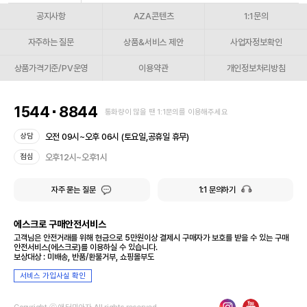
공지사항
AZA콘텐츠
1:1문의
자주하는 질문
상품&서비스 제안
사업자정보확인
상품가격기준/PV운영
이용약관
개인정보처리방침
1544
8844
통화량이 많을 땐 1:1문의를 이용해주세요
오전 09시~오후 06시 (토요일,공휴일 휴무)
상담
오후12시~오후1시
점심
자주 묻는 질문
1:1 문의하기
에스크로 구매안전서비스
고객님은 안전거래를 위해 현금으로 5만원이상 결제시 구매자가 보호를 받을 수 있는 구매
안전서비스(에스크로)를 이용하실 수 있습니다.
보상대상 : 미배송, 반품/환불거부, 쇼핑몰부도
서비스 가입사실 확인