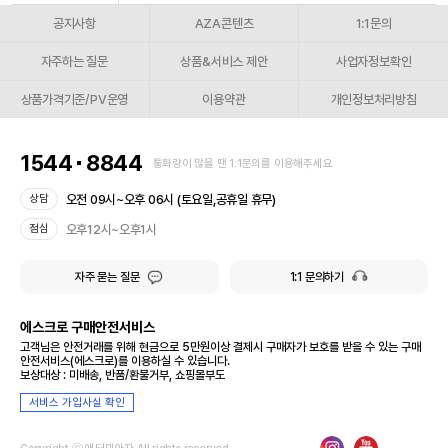
공지사항
AZA콘텐츠
1:1문의
자주하는 질문
상품&서비스 제안
사업자정보확인
상품가격기준/PV운영
이용약관
개인정보처리방침
1544
8844
통화량이 많을 땐 1:1문의를 이용해주세요
오전 09시~오후 06시 (토요일,공휴일 휴무)
상담
오후12시~오후1시
점심
자주 묻는 질문
1:1 문의하기
에스크로 구매안전서비스
고객님은 안전거래를 위해 현금으로 5만원이상 결제시 구매자가 보호를 받을 수 있는 구매
안전서비스(에스크로)를 이용하실 수 있습니다.
보상대상 : 미배송, 반품/환불거부, 쇼핑몰부도
서비스 가입사실 확인