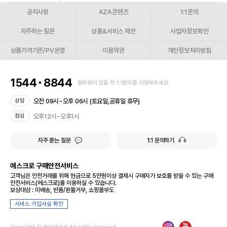
공지사항
AZA콘텐츠
1:1문의
자주하는 질문
상품&서비스 제안
사업자정보확인
상품가격기준/PV운영
이용약관
개인정보처리방침
1544
8844
통화량이 많을 땐 1:1문의를 이용해주세요
오전 09시~오후 06시 (토요일,공휴일 휴무)
상담
오후12시~오후1시
점심
자주 묻는 질문
1:1 문의하기
에스크로 구매안전서비스
고객님은 안전거래를 위해 현금으로 5만원이상 결제시 구매자가 보호를 받을 수 있는 구매
안전서비스(에스크로)를 이용하실 수 있습니다.
보상대상 : 미배송, 반품/환불거부, 쇼핑몰부도
서비스 가입사실 확인