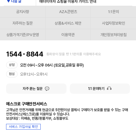
▼ 다음 글
애터미아자 쇼핑몰 이용자 가이드 안내
공지사항
AZA콘텐츠
1:1문의
자주하는 질문
상품&서비스 제안
사업자정보확인
상품가격기준/PV운영
이용약관
개인정보처리방침
1544
8844
통화량이 많을 땐 1:1문의를 이용해주세요
오전 09시~오후 06시 (토요일,공휴일 휴무)
상담
오후12시~오후1시
점심
자주 묻는 질문
1:1 문의하기
에스크로 구매안전서비스
고객님은 안전거래를 위해 현금으로 5만원이상 결제시 구매자가 보호를 받을 수 있는 구매
안전서비스(에스크로)를 이용하실 수 있습니다.
보상대상 : 미배송, 반품/환불거부, 쇼핑몰부도
서비스 가입사실 확인