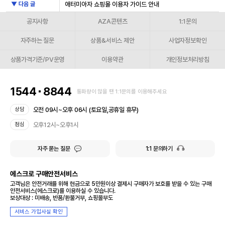
▼ 다음 글
애터미아자 쇼핑몰 이용자 가이드 안내
공지사항
AZA콘텐츠
1:1문의
자주하는 질문
상품&서비스 제안
사업자정보확인
상품가격기준/PV운영
이용약관
개인정보처리방침
1544
8844
통화량이 많을 땐 1:1문의를 이용해주세요
오전 09시~오후 06시 (토요일,공휴일 휴무)
상담
오후12시~오후1시
점심
자주 묻는 질문
1:1 문의하기
에스크로 구매안전서비스
고객님은 안전거래를 위해 현금으로 5만원이상 결제시 구매자가 보호를 받을 수 있는 구매
안전서비스(에스크로)를 이용하실 수 있습니다.
보상대상 : 미배송, 반품/환불거부, 쇼핑몰부도
서비스 가입사실 확인