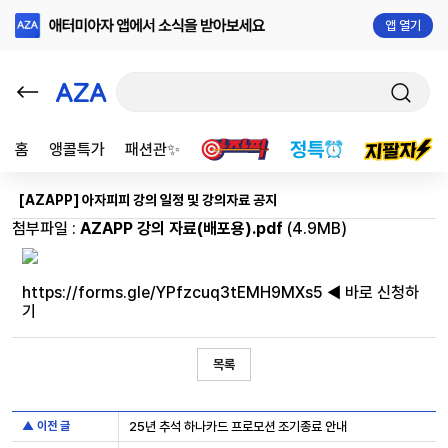
앱 열기
홈
앵콜특가
패션관✨
[AZAPP] 아자피피 강의 일정 및 강의자료 공지
첨부파일 :
AZAPP 강의 자료(배포용).pdf
(4.9MB)
https://forms.gle/YPfzcuq3tEMH9MXs5
◀ 바로 신청하
기
목록
▲ 이전 글
25년 추석 하나카드 프로모션 조기종료 안내