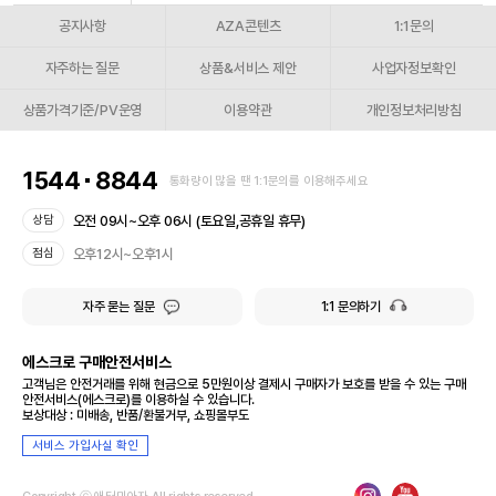
공지사항
AZA콘텐츠
1:1문의
자주하는 질문
상품&서비스 제안
사업자정보확인
상품가격기준/PV운영
이용약관
개인정보처리방침
1544
8844
통화량이 많을 땐 1:1문의를 이용해주세요
오전 09시~오후 06시 (토요일,공휴일 휴무)
상담
오후12시~오후1시
점심
자주 묻는 질문
1:1 문의하기
에스크로 구매안전서비스
고객님은 안전거래를 위해 현금으로 5만원이상 결제시 구매자가 보호를 받을 수 있는 구매
안전서비스(에스크로)를 이용하실 수 있습니다.
보상대상 : 미배송, 반품/환불거부, 쇼핑몰부도
서비스 가입사실 확인