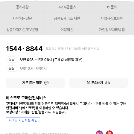
공지사항
AZA콘텐츠
1:1문의
자주하는 질문
상품&서비스 제안
사업자정보확인
상품가격기준/PV운영
이용약관
개인정보처리방침
1544
8844
통화량이 많을 땐 1:1문의를 이용해주세요
오전 09시~오후 06시 (토요일,공휴일 휴무)
상담
오후12시~오후1시
점심
자주 묻는 질문
1:1 문의하기
에스크로 구매안전서비스
고객님은 안전거래를 위해 현금으로 5만원이상 결제시 구매자가 보호를 받을 수 있는 구매
안전서비스(에스크로)를 이용하실 수 있습니다.
보상대상 : 미배송, 반품/환불거부, 쇼핑몰부도
서비스 가입사실 확인