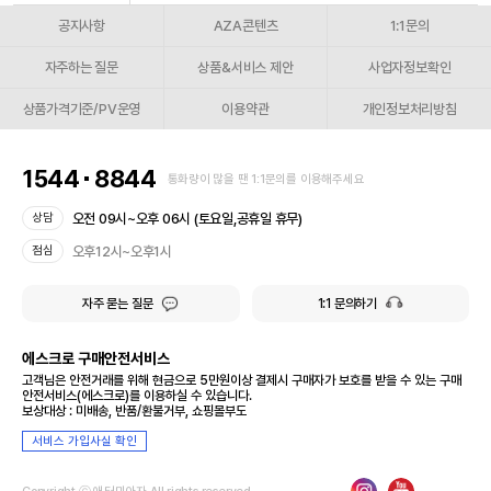
공지사항
AZA콘텐츠
1:1문의
자주하는 질문
상품&서비스 제안
사업자정보확인
상품가격기준/PV운영
이용약관
개인정보처리방침
1544
8844
통화량이 많을 땐 1:1문의를 이용해주세요
오전 09시~오후 06시 (토요일,공휴일 휴무)
상담
오후12시~오후1시
점심
자주 묻는 질문
1:1 문의하기
에스크로 구매안전서비스
고객님은 안전거래를 위해 현금으로 5만원이상 결제시 구매자가 보호를 받을 수 있는 구매
안전서비스(에스크로)를 이용하실 수 있습니다.
보상대상 : 미배송, 반품/환불거부, 쇼핑몰부도
서비스 가입사실 확인