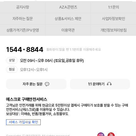
공지사항
AZA콘텐츠
1:1문의
자주하는 질문
상품&서비스 제안
사업자정보확인
상품가격기준/PV운영
이용약관
개인정보처리방침
1544
8844
통화량이 많을 땐 1:1문의를 이용해주세요
오전 09시~오후 06시 (토요일,공휴일 휴무)
상담
오후12시~오후1시
점심
자주 묻는 질문
1:1 문의하기
에스크로 구매안전서비스
고객님은 안전거래를 위해 현금으로 5만원이상 결제시 구매자가 보호를 받을 수 있는 구매
안전서비스(에스크로)를 이용하실 수 있습니다.
보상대상 : 미배송, 반품/환불거부, 쇼핑몰부도
서비스 가입사실 확인