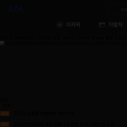
모바
아자픽
지팔자
[KICC_SMS결제] 2020년 9월 신용카드 무이자 및 슬림 할부 프로
목록
번호
[공지] 쇼핑몰 이용약관 개정 안내
[공지] 200만원 초과 상품 PV 관련 안내 (개정 25.6.4)