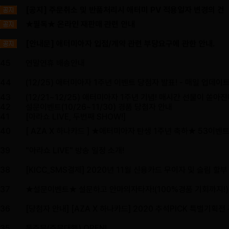
[공지] 주문취소 및 반품처리시 애터미 PV 적용일자 변경의 건
★필독★ 온라인 재판매 관련 안내
[안내문] 애터미아자 입점/계약 관련 부당요구에 관한 안내.
45
연말연휴 배송안내
44
(12/25) 애터미아자 1주년 이벤트 당첨자 발표! - 매일 업데이
43
(12/21~12/25) 애터미아자 1주년 기념! 매시간 선물이 쏟아진
42
설문이벤트(10/26~11/30) 경품 당첨자 안내
41
[아라쇼 LIVE, 두번째 SHOW!]
40
[ AZA X 하나카드 ] ★애터미아자 탄생 1주년 축하★ 53이벤트
39
"아라쇼 LIVE" 방송 일정 소개!
38
[KICC_SMS결제] 2020년 11월 신용카드 무이자 및 슬림 할
37
★설문이벤트★ 설문하고 안마의자타자!(100%경품 기회까지!)
36
[당첨자 안내] [AZA X 하나카드] 2020 추석PICK 특별기획전
35
톡주문(주문대행) OPEN!