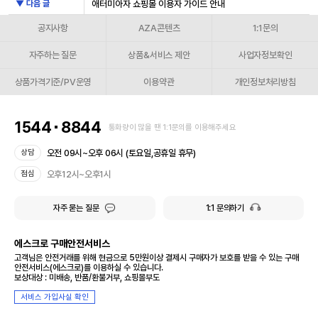
▼ 다음 글
애터미아자 쇼핑몰 이용자 가이드 안내
공지사항
AZA콘텐츠
1:1문의
자주하는 질문
상품&서비스 제안
사업자정보확인
상품가격기준/PV운영
이용약관
개인정보처리방침
1544
8844
통화량이 많을 땐 1:1문의를 이용해주세요
오전 09시~오후 06시 (토요일,공휴일 휴무)
상담
오후12시~오후1시
점심
자주 묻는 질문
1:1 문의하기
에스크로 구매안전서비스
고객님은 안전거래를 위해 현금으로 5만원이상 결제시 구매자가 보호를 받을 수 있는 구매
안전서비스(에스크로)를 이용하실 수 있습니다.
보상대상 : 미배송, 반품/환불거부, 쇼핑몰부도
서비스 가입사실 확인