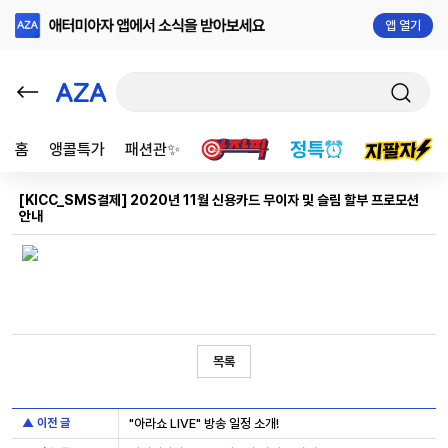
앱 열기
홈
앵콜특가
패션관✨
[KICC_SMS결제] 2020년 11월 신용카드 무이자 및 슬림 할부 프로모션
안내
목록
▲ 이전 글
"아라쇼 LIVE" 방송 일정 소개!