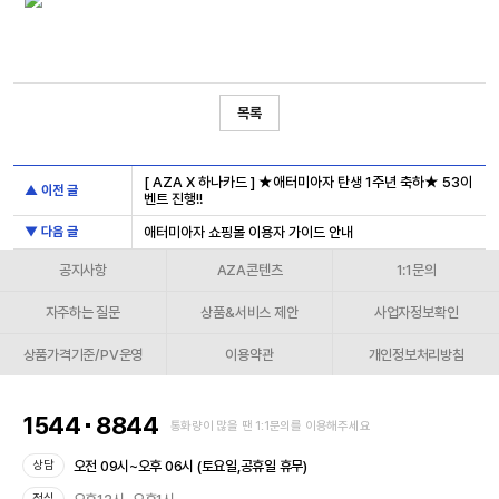
목록
[ AZA X 하나카드 ] ★애터미아자 탄생 1주년 축하★ 53이
▲ 이전 글
벤트 진행!!
▼ 다음 글
애터미아자 쇼핑몰 이용자 가이드 안내
공지사항
AZA콘텐츠
1:1문의
자주하는 질문
상품&서비스 제안
사업자정보확인
상품가격기준/PV운영
이용약관
개인정보처리방침
1544
8844
통화량이 많을 땐 1:1문의를 이용해주세요
오전 09시~오후 06시 (토요일,공휴일 휴무)
상담
점심