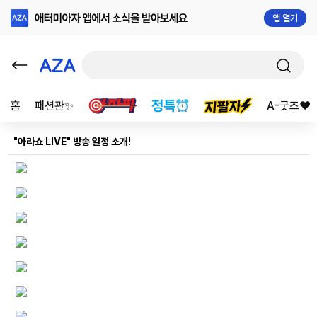
앱 열기
홈
패션관✨
A-굿즈❤️
"아라쇼 LIVE" 방송 일정 소개!