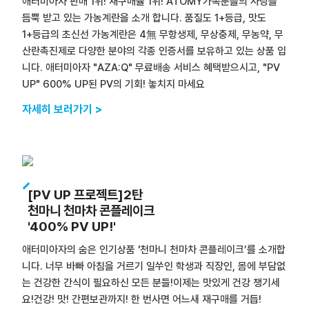
애터미아자 판매 1위! 재구매율 1위! ATOMY가족분들의 사랑을
듬뿍 받고 있는 가농계란을 소개 합니다. 품질도 1+등급, 맛도
1+등급의 초신선 가농계란은 4無 무항생제, 무상충제, 무농약, 무
산란촉진제로 다양한 분야의 각종 인증서를 보유하고 있는 상품 입
니다. 애터미아자 "AZA:Q" 무료배송 서비스 혜택받으시고, "PV
UP" 600% UP된 PV의 기회! 놓치지 마세요
자세히 보러가기 >
[PV UP 프로젝트]2탄
천마니 천마차 콘플레이크
'400% PV UP!'
애터미아자의 숨은 인기상품 '천마니 천마차 콘플레이크’를 소개합
니다. 너무 바빠 아침을 거르기 일쑤인 학생과 직장인, 몸에 부담없
는 건강한 간식이 필요하신 모든 분들!이제는 맛있게 건강 챙기세
요!건강! 맛! 간편보관까지! 한 번사면 어느새 재구매를 거듭!