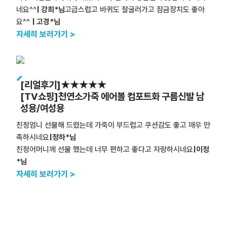
네요^^
| 강희*님
고급스럽고 바퀴도 잘굴러가고 잠금장치도 좋아
요^^
| 고경*님
자세히 보러가기 >
[리얼후기]★★★★★
[TV쇼핑]천연소가죽 에어볼 컴포트화 구름신발 남
성용/여성용
친정엄니 선물해 드렸는데 가죽이 부드럽고 쿠션감도 좋고 매우 만
족하시네요
|정하*님
친정어머니께 선물 했는데 너무 편하고 좋다고 자랑하시네요
|이정
*님
자세히 보러가기 >