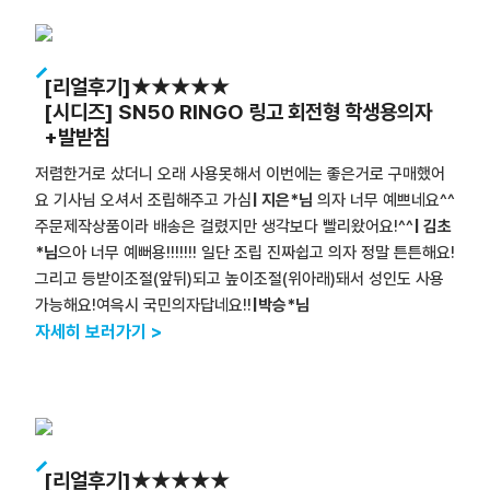
[리얼후기]★★★★★
[시디즈] SN50 RINGO 링고 회전형 학생용의자
+발받침
저렴한거로 샀더니 오래 사용못해서 이번에는 좋은거로 구매했어
요 기사님 오셔서 조립해주고 가심
| 지은*님
의자 너무 예쁘네요^^
주문제작상품이라 배송은 걸렸지만 생각보다 빨리왔어요!^^
| 김초
*님
으아 너무 예뻐용!!!!!!! 일단 조립 진짜쉽고 의자 정말 튼튼해요!
그리고 등받이조절(앞뒤)되고 높이조절(위아래)돼서 성인도 사용
가능해요!여윽시 국민의자답네요!!
|박승*님
자세히 보러가기 >
[리얼후기]★★★★★