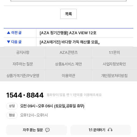
목록
▲ 이전 글
[AZA 정기간행물] AZA VIEW 12호
▼ 다음 글
[AZA매거진] 바다향 가득 해산물 모음,,
공지사항
AZA콘텐츠
1:1문의
자주하는 질문
상품&서비스 제안
사업자정보확인
상품가격기준/PV운영
이용약관
개인정보처리방침
1544
8844
통화량이 많을 땐 1:1문의를 이용해주세요
오전 09시~오후 06시 (토요일,공휴일 휴무)
상담
오후12시~오후1시
점심
자주 묻는 질문
1:1 문의하기