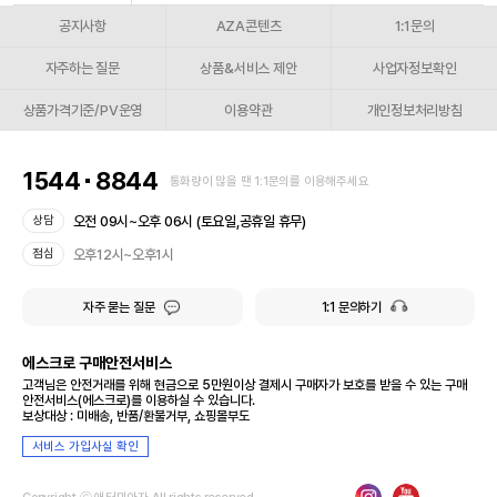
공지사항
AZA콘텐츠
1:1문의
자주하는 질문
상품&서비스 제안
사업자정보확인
상품가격기준/PV운영
이용약관
개인정보처리방침
1544
8844
통화량이 많을 땐 1:1문의를 이용해주세요
오전 09시~오후 06시 (토요일,공휴일 휴무)
상담
오후12시~오후1시
점심
자주 묻는 질문
1:1 문의하기
에스크로 구매안전서비스
고객님은 안전거래를 위해 현금으로 5만원이상 결제시 구매자가 보호를 받을 수 있는 구매
안전서비스(에스크로)를 이용하실 수 있습니다.
보상대상 : 미배송, 반품/환불거부, 쇼핑몰부도
서비스 가입사실 확인