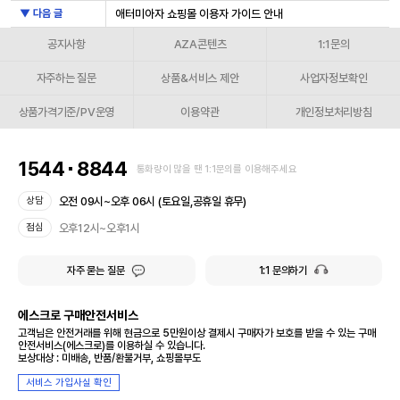
▼ 다음 글
애터미아자 쇼핑몰 이용자 가이드 안내
공지사항
AZA콘텐츠
1:1문의
자주하는 질문
상품&서비스 제안
사업자정보확인
상품가격기준/PV운영
이용약관
개인정보처리방침
1544
8844
통화량이 많을 땐 1:1문의를 이용해주세요
오전 09시~오후 06시 (토요일,공휴일 휴무)
상담
오후12시~오후1시
점심
자주 묻는 질문
1:1 문의하기
에스크로 구매안전서비스
고객님은 안전거래를 위해 현금으로 5만원이상 결제시 구매자가 보호를 받을 수 있는 구매
안전서비스(에스크로)를 이용하실 수 있습니다.
보상대상 : 미배송, 반품/환불거부, 쇼핑몰부도
서비스 가입사실 확인