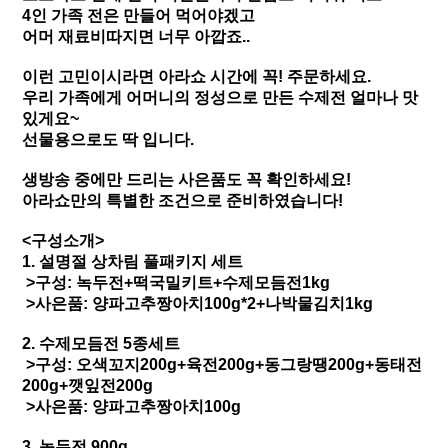
4인 가족 전은 만들어 먹어야겠고
어머 재료비따지면 너무 아깝죠..
이런 고민이시라면 아라쇼 시간에 꼭! 주문하세요.
우리 가족에게 어머니의 정성으로 만든 수제전 얼마나 맛
있게요~
선물용으로도 딱 입니다.
생방송 중에만 드리는 사은품도 꼭 확인하세요!
아라쇼만의 특별한 조건으로 준비하였습니다!​
<구성소개>
1. 설명절 상차림 풀패키지 세트
>구성: 녹두전+떡국밀키트+수제모듬전1kg
>사은품: 양파고추짱아치100g*2+나박물김치1kg
2. 수제모듬전 5종세트
>구성: 오색꼬지200g+육전200g+동그랑땡200g+동태전
200g+깻잎전200g
>사은품: 양파고추짱아치100g
3. 녹두전 900g