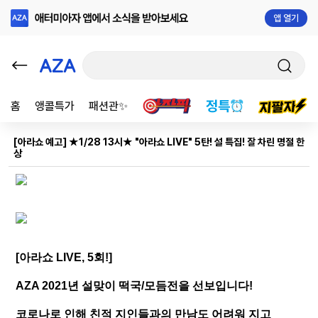
앱 열기
홈
앵콜특가
패션관✨
[아라쇼 예고] ★1/28 13시★ "아라쇼 LIVE" 5탄! 설 특집! 잘 차린 명절 한
상
[아라쇼 LIVE, 5회!]
⠀
AZA 2021년 설맞이 떡국/모듬전을 선보입니다! ​
코로나로 인해 친적 지인들과의 만남도 어려워 지고