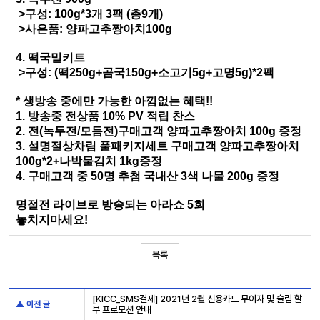
>구성: 100g*3개 3팩 (총9개)
>사은품: 양파고추짱아치100g
4. 떡국밀키트
>구성: (떡250g+곰국150g+소고기5g+고명5g)*2팩
* 생방송 중에만 가능한 아낌없는 혜택!!
1. 방송중 전상품 10% PV 적립 찬스​
2. 전(녹두전/모듬전)구매고객 양파고추짱아치 100g 증정
3. 설명절상차림 풀패키지세트 구매고객 양파고추짱아치
100g*2+나박물김치 1kg증정
4. 구매고객 중 50명 추첨 국내산 3색 나물 200g 증정
명절전 라이브로 방송되는 아라쇼 5회
놓치지마세요!
목록
[KICC_SMS결제] 2021년 2월 신용카드 무이자 및 슬림 할
▲ 이전 글
부 프로모션 안내