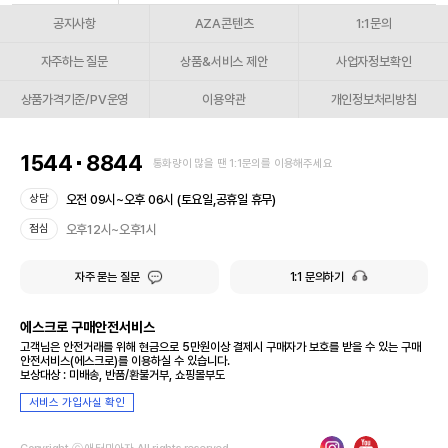
공지사항
AZA콘텐츠
1:1문의
자주하는 질문
상품&서비스 제안
사업자정보확인
상품가격기준/PV운영
이용약관
개인정보처리방침
1544
8844
통화량이 많을 땐 1:1문의를 이용해주세요
오전 09시~오후 06시 (토요일,공휴일 휴무)
상담
오후12시~오후1시
점심
자주 묻는 질문
1:1 문의하기
에스크로 구매안전서비스
고객님은 안전거래를 위해 현금으로 5만원이상 결제시 구매자가 보호를 받을 수 있는 구매
안전서비스(에스크로)를 이용하실 수 있습니다.
보상대상 : 미배송, 반품/환불거부, 쇼핑몰부도
서비스 가입사실 확인