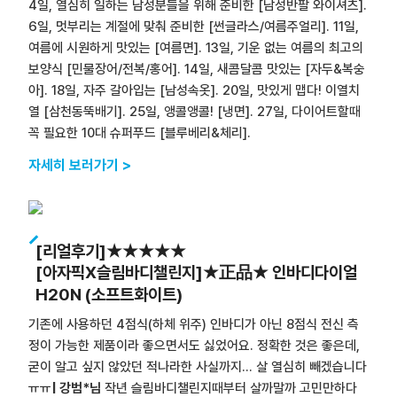
4일, 열심히 일하는 남성분들을 위해 준비한 [남성반팔 와이셔츠].
6일, 멋부리는 계절에 맞춰 준비한 [썬글라스/여름주얼리]. 11일,
여름에 시원하게 맛있는 [여름면]. 13일, 기운 없는 여름의 최고의
보양식 [민물장어/전복/홍어]. 14일, 새콤달콤 맛있는 [자두&복숭
아]. 18일, 자주 갈아입는 [남성속옷]. 20일, 맛있게 맵다! 이열치
열 [삼천동뚝배기]. 25일, 앵콜앵콜! [냉면]. 27일, 다이어트할때
꼭 필요한 10대 슈퍼푸드 [블루베리&체리].
자세히 보러가기 >
[리얼후기]★★★★★
[아자픽X슬림바디챌린지]★正品★ 인바디다이얼
H20N (소프트화이트)
기존에 사용하던 4점식(하체 위주) 인바디가 아닌 8점식 전신 측
정이 가능한 제품이라 좋으면서도 싫었어요. 정확한 것은 좋은데,
굳이 알고 싶지 않았던 적나라한 사실까지... 살 열심히 빼겠습니다
ㅠㅠ
| 강범*님
작년 슬림바디챌린지때부터 살까말까 고민만하다