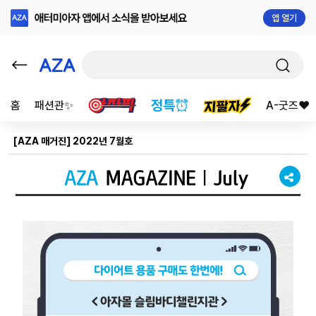
앱 열기
홈
패션관✨
A-굿즈❤️
[AZA 매거진] 2022년 7월호