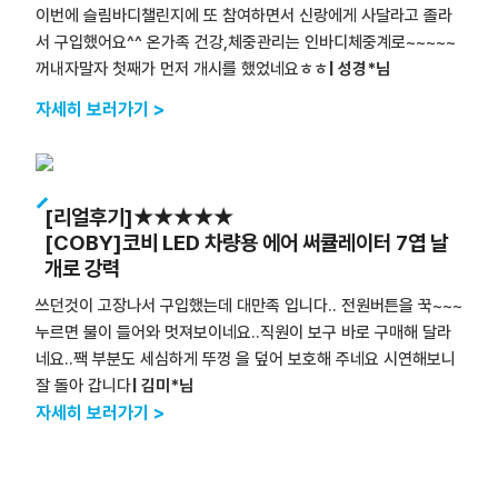
이번에 슬림바디챌린지에 또 참여하면서 신랑에게 사달라고 졸라
서 구입했어요^^ 온가족 건강,체중관리는 인바디체중계로~~~~~
꺼내자말자 첫째가 먼저 개시를 했었네요ㅎㅎ
| 성경*님
자세히 보러가기 >
[리얼후기]★★★★★
[COBY]코비 LED 차량용 에어 써큘레이터 7엽 날
개로 강력
쓰던것이 고장나서 구입했는데 대만족 입니다.. 전원버튼을 꾹~~~
누르면 불이 들어와 멋져보이네요..직원이 보구 바로 구매해 달라
네요..짹 부분도 세심하게 뚜껑 을 덮어 보호해 주네요 시연해보니
잘 돌아 갑니다
| 김미*님
자세히 보러가기 >