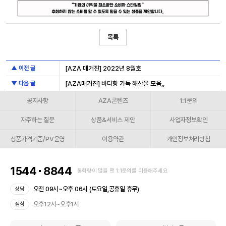
목록
▲ 이전 글
[AZA 매거진] 2022년 8월호
▼ 다음 글
[AZA매거진] 바다향 가득 해산물 모음,,
공지사항
AZA콘텐츠
1:1문의
자주하는 질문
상품&서비스 제안
사업자정보확인
상품가격기준/PV운영
이용약관
개인정보처리방침
1544
8844
통화량이 많을 땐 1:1문의를 이용해주세요
오전 09시~오후 06시 (토요일,공휴일 휴무)
상담
오후12시~오후1시
점심