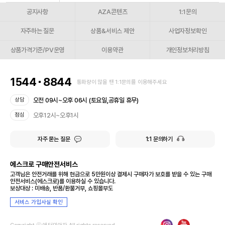
공지사항
AZA콘텐츠
1:1문의
자주하는 질문
상품&서비스 제안
사업자정보확인
상품가격기준/PV운영
이용약관
개인정보처리방침
1544
8844
통화량이 많을 땐 1:1문의를 이용해주세요
오전 09시~오후 06시 (토요일,공휴일 휴무)
상담
오후12시~오후1시
점심
자주 묻는 질문
1:1 문의하기
에스크로 구매안전서비스
고객님은 안전거래를 위해 현금으로 5만원이상 결제시 구매자가 보호를 받을 수 있는 구매
안전서비스(에스크로)를 이용하실 수 있습니다.
보상대상 : 미배송, 반품/환불거부, 쇼핑몰부도
서비스 가입사실 확인