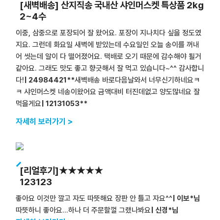
[새벽배송] 산지직송 국내산 샤인머스켓 특상품 2kg
2~4수
이중, 삼중으로 포장되어 잘 왔어요. 포장이 지나치다 싶을 정도였
지요. 그런데 화요일 새벽에 받았는데 수요일인 오늘 송이를 꺼내
어 씻는데 알이 다 떨어졌어요. 택배로 오기 때문에 감수해야 될거
같아요. 그래도 맛도 좋고 향긋해서 잘 먹고 있습니다~^^ 감사합니
다!
| 24984421**
새벽배송 바로다음날와서 너무신기하네요ㅋ
ㅋ 샤인머스켓 네송이왔어요 금액대비 터진데없고 양도많네요 잘
먹을게요
| 12131053**
자세히 보러가기 >
[리얼후기]★★★★★
123123
좋아요 이것만 깔고 자도 따뜻해요 장판 안 틀고 자요^^
| 이보*님
따뜻하니 좋아요...하나 더 주문할껄 그랬나봐요
| 신경*님