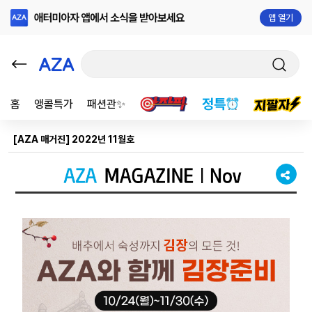
앱 열기
홈
앵콜특가
패션관✨
[AZA 매거진] 2022년 11월호