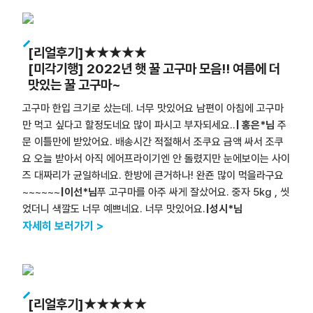
[리얼후기]★★★★★
[미각기행] 2022년 햇 꿀 고구마 모음!! 여름에 더
맛있는 꿀 고구마~
고구마 한입 크기로 샀는데. 너무 맛있어요 남편이 아침에 고구마
만 먹고 싶다고 할정도네요 많이 파시고 부자되세요..
| 홍은*님
주
문 이틀만에 받았어요. 배송시간 적절해서 조쿠요 금액 싸서 조쿠
요 오늘 받아서 아직 에어프라이기엔 안 돌렸지만 눈에보이는 사이
즈 대짜리가 균일하네요. 한방에 큰거하나! 완죤 많이 먹을라구요
~~~~~~
|이선*님
푸 고구마를 아주 싸게 잘샀어요. 중자 5kg , 씻
었더니 색깔도 너무 예쁘네요. 너무 맛있어요.
|성시*님
자세히 보러가기 >
[리얼후기]★★★★★