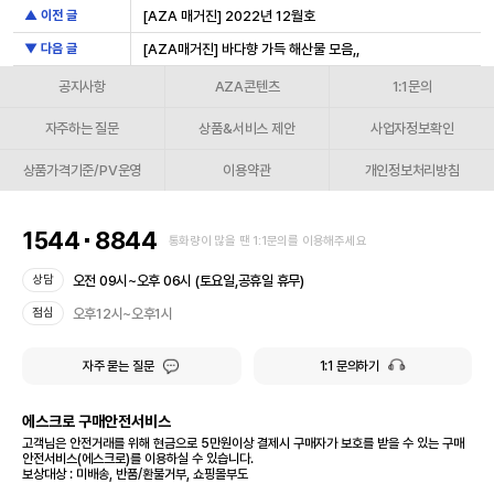
▲ 이전 글
[AZA 매거진] 2022년 12월호
▼ 다음 글
[AZA매거진] 바다향 가득 해산물 모음,,
공지사항
AZA콘텐츠
1:1문의
자주하는 질문
상품&서비스 제안
사업자정보확인
상품가격기준/PV운영
이용약관
개인정보처리방침
1544
8844
통화량이 많을 땐 1:1문의를 이용해주세요
오전 09시~오후 06시 (토요일,공휴일 휴무)
상담
오후12시~오후1시
점심
자주 묻는 질문
1:1 문의하기
에스크로 구매안전서비스
고객님은 안전거래를 위해 현금으로 5만원이상 결제시 구매자가 보호를 받을 수 있는 구매
안전서비스(에스크로)를 이용하실 수 있습니다.
보상대상 : 미배송, 반품/환불거부, 쇼핑몰부도