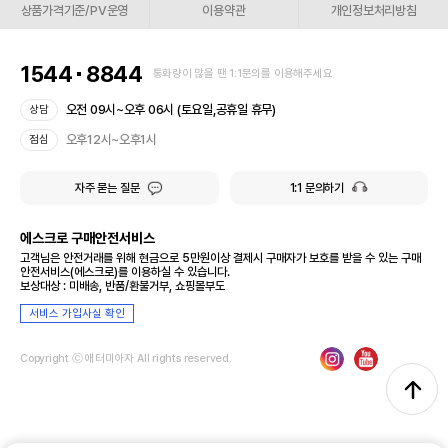
상품가격기준/PV운영
이용약관
개인정보처리방침
1544
8844
통화량이 많을 땐 1:1문의를 이용해주세요
오전 09시~오후 06시 (토요일,공휴일 휴무)
상담
오후12시~오후1시
점심
자주 묻는 질문
1:1 문의하기
에스크로 구매안전서비스
고객님은 안전거래를 위해 현금으로 5만원이상 결제시 구매자가 보호를 받을 수 있는 구매
안전서비스(에스크로)를 이용하실 수 있습니다.
보상대상 : 미배송, 반품/환불거부, 쇼핑몰부도
서비스 가입사실 확인
Copyright ⓒ 애터미아자 All rights reserved.