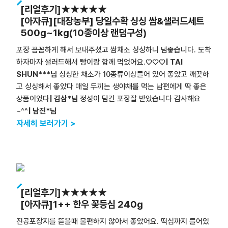
[리얼후기]★★★★★
[아자큐][대장농부] 당일수확 싱싱 쌈&샐러드세트
500g~1kg(10종이상 랜덤구성)
포장 꼼꼼하게 해서 보내주셨고 쌈채소 싱싱하니 넘좋습니다. 도착
하자마자 샐러드해서 빵이랑 함께 먹었어요.♡♡♡
| TAI
SHUN***님
싱싱한 채소가 10종류이상들어 있어 좋았고 깨끗하
고 싱싱해서 좋았다 매일 두끼는 생야채를 먹는 남편에게 딱 좋은
상품이었다
| 김삼*님
정성이 담긴 포장잘 받았습니다 감사해요
~^^
| 남진*님
자세히 보러가기 >
[리얼후기]★★★★★
[아자큐]1++ 한우 꽃등심 240g
진공포장지를 뜯을때 불편하지 않아서 좋았어요. 떡심까지 들어있