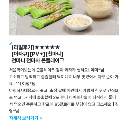
[리얼후기]★★★★★
[아자큐][PV+][천마니]
천마니 천마차 콘플레이크
처음먹어보는데 콘플레이크 같이 과자가 씹혀요
| 이미*님
고소하고 담백하고 출출할때 딱이예요.너무 맛있어서 자꾸 손이 가
요~^^
| 이정*님
아침식사대용으로 좋고..출장 갈때 차안에서 가볍게 한포로 간식으
로 먹고...저녁에 출출할때 2포 뜯어서 따뜻한물에 되직하게 풀어
서 먹으면 든든하고 한포에 85칼로리로 부담이 없고 고소해요.
| 김
영*님
자세히 보러가기 >