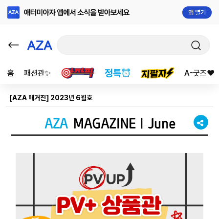
앱 열기
홈
패션관✨
A-굿즈❤️
[AZA 매거진] 2023년 6월호