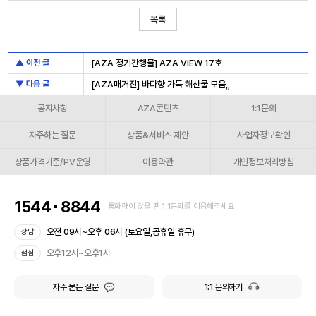
목록
▲ 이전 글
[AZA 정기간행물] AZA VIEW 17호
▼ 다음 글
[AZA매거진] 바다향 가득 해산물 모음,,
공지사항
AZA콘텐츠
1:1문의
자주하는 질문
상품&서비스 제안
사업자정보확인
상품가격기준/PV운영
이용약관
개인정보처리방침
1544
8844
통화량이 많을 땐 1:1문의를 이용해주세요
오전 09시~오후 06시 (토요일,공휴일 휴무)
상담
오후12시~오후1시
점심
자주 묻는 질문
1:1 문의하기