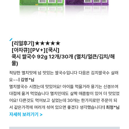
[리얼후기]★★★★★
[아자큐][PV+][쿡시]
쿡시 쌀국수 92g 12개/30개 (멸치/얼큰/김치/해
물)
적당한 멸치맛에 넘 맛있는 쌀국수입니다 다음은 김치쌀국수 살래
요~~
| 김영*님
멸치쌀국수 시켰는데 맛있어요! 아이들 먹을거라 용기는 신경쓰여
대접에 옮겨 먹었습니다 멸치인데도 살짝 매콤함이 있어 더 맛있었
어요! 다른것도 먹어보고 싶었는데 30개는 한가지로만 주문이 되
서 같은가격에 여러개 섞여 있으면 좋겠다 생각했습니다!
| 최정*님
자세히 보러가기 >