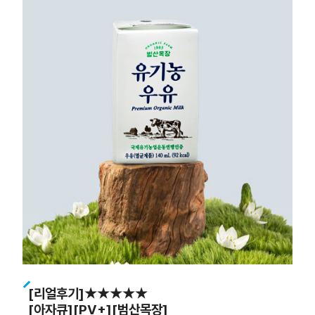
[리얼후기]★★★★★
[아자큐][PV+][범산목장]