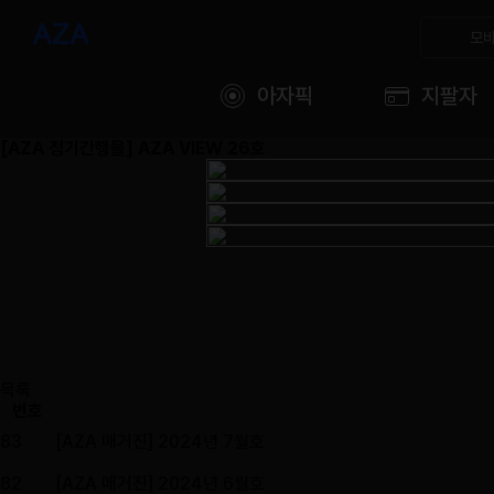
모바
아자픽
지팔자
[AZA 정기간행물] AZA VIEW 26호
목록
번호
83
[AZA 매거진] 2024년 7월호
82
[AZA 매거진] 2024년 6월호