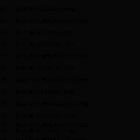
81
[AZA 매거진] 2024년 5월호
80
[AZA 정기간행물] AZA VIEW 26호
79
[AZA 매거진] 2024년 4월호
78
[AZA 매거진] 2024년 3월호
77
[AZA 정기간행물] AZA VIEW 25호
76
[AZA 매거진] 2024년 2월호
75
[AZA 정기간행물] AZA VIEW 24호
74
[AZA 매거진] 2024년 1월호
73
[AZA 정기간행물] AZA VIEW 23호
72
[AZA 매거진] 2023년 12월호
71
[AZA 정기간행물] AZA VIEW 22호
70
[AZA 매거진] 2023년 11월호
69
[AZA 정기간행물] AZA VIEW 21호