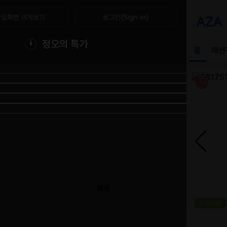
일화면 크게보기
로그인(Sign-in)
정오의 특가
제목