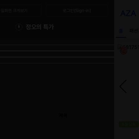
일화면 크게보기
로그인(Sign-in)
정오의 특가
제목