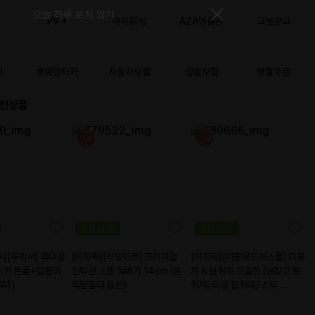
03
2024-05-
03
2024-04-
08
2024-04-
01
2024-03-
14
2024-02-
26
2024-02-
02
2024-01-
30
2024-01-
03
2023-12-
20
2023-12-
05
2023-11-08
2023-11-03
2023-10-