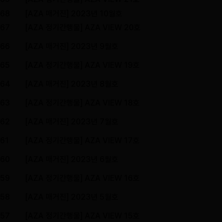
68
[AZA 매거진] 2023년 10월호
67
[AZA 정기간행물] AZA VIEW 20호
66
[AZA 매거진] 2023년 9월호
65
[AZA 정기간행물] AZA VIEW 19호
64
[AZA 매거진] 2023년 8월호
63
[AZA 정기간행물] AZA VIEW 18호
62
[AZA 매거진] 2023년 7월호
61
[AZA 정기간행물] AZA VIEW 17호
60
[AZA 매거진] 2023년 6월호
59
[AZA 정기간행물] AZA VIEW 16호
58
[AZA 매거진] 2023년 5월호
57
[AZA 정기간행물] AZA VIEW 15호