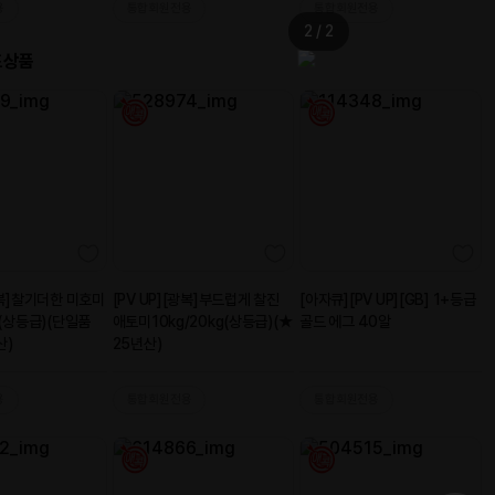
30
2023-10-19
2023-09-
07
2023-09-
04
2023-08-
17
2023-08-
02
2023-07-
19
2023-07-
05
2023-06-
08
2023-06-
02
2023-05-
04
2023-05-
03
2023-04-
06