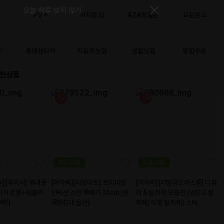
03
2024-05-
03
2024-04-
08
2024-04-
01
2024-03-
14
2024-02-
26
2024-02-
02
2024-01-
30
2024-01-
03
2023-12-
20
2023-12-
05
2023-11-08
2023-11-03
2023-10-