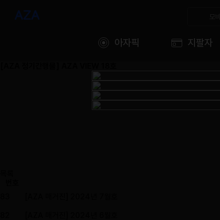
모바
아자픽
지팔자
[AZA 정기간행물] AZA VIEW 18호
목록
번호
83
[AZA 매거진] 2024년 7월호
82
[AZA 매거진] 2024년 6월호