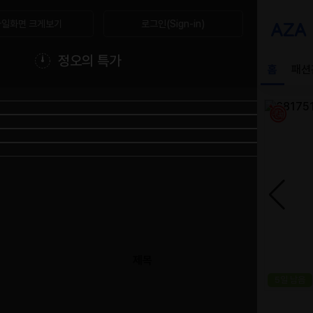
일화면 크게보기
로그인(Sign-in)
정오의 특가
제목