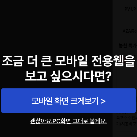
조금 더 큰 모바일 전용웹을
보고 싶으시다면?
모바일 화면 크게보기
괜찮아요.PC화면 그대로 볼게요.