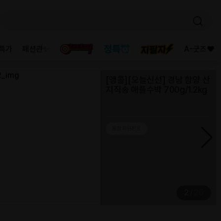
등록일
2024-06-
28
2024-06-